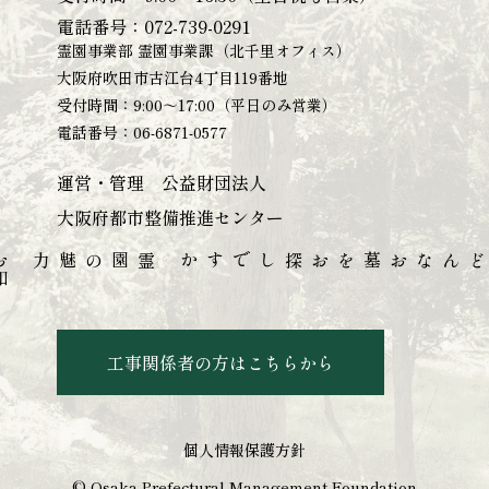
電話番号：
072-739-0291
霊園事業部 霊園事業課（北千里オフィス）
大阪府吹田市古江台4丁目119番地
受付時間：9:00～17:00（平日のみ営業）
電話番号：
06-6871-0577
運営・管理 公益財団法人
大阪府都市整備推進センター
お
知
せ
・
ブ
ロ
霊園の魅力
どんなお墓をお探しですか
工事関係者の方はこちらから
個人情報保護方針
© Osaka Prefectural Management Foundation