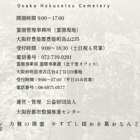
開園時間 9:00～17:00
霊園管理事務所（霊園現地）
大阪府豊能郡豊能町高山235
受付時間：9:00～16:30（土日祝も営業）
電話番号：
072-739-0291
霊園事業部 霊園事業課（北千里オフィス）
大阪府吹田市古江台4丁目119番地
受付時間：9:00～17:00（平日のみ営業）
電話番号：
06-6871-0577
運営・管理 公益財団法人
大阪府都市整備推進センター
お
知
せ
・
ブ
ロ
霊園の魅力
どんなお墓をお探しですか