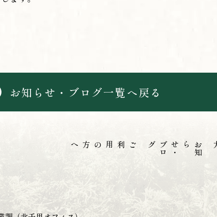
お知らせ・ブログ一覧へ戻る
ご利用の方へ
グ
お
知
らせ
・
ブ
ロ
霊園
事業課（北千里オフィス）